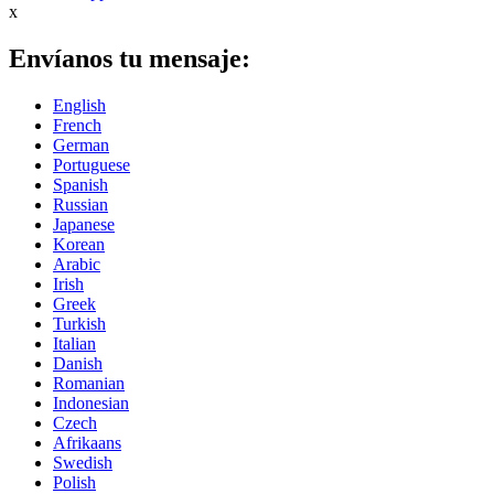
x
Envíanos tu mensaje:
English
French
German
Portuguese
Spanish
Russian
Japanese
Korean
Arabic
Irish
Greek
Turkish
Italian
Danish
Romanian
Indonesian
Czech
Afrikaans
Swedish
Polish