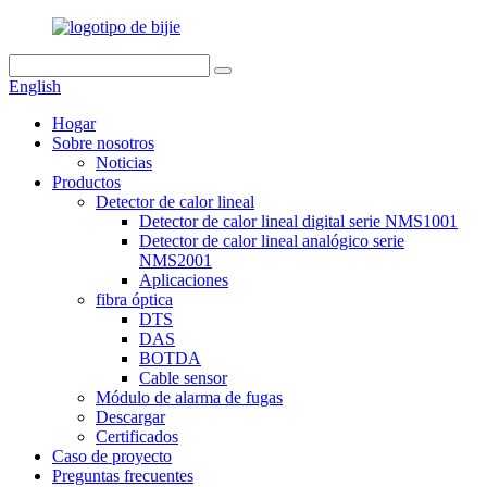
English
Hogar
Sobre nosotros
Noticias
Productos
Detector de calor lineal
Detector de calor lineal digital serie NMS1001
Detector de calor lineal analógico serie
NMS2001
Aplicaciones
fibra óptica
DTS
DAS
BOTDA
Cable sensor
Módulo de alarma de fugas
Descargar
Certificados
Caso de proyecto
Preguntas frecuentes