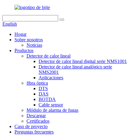
English
Hogar
Sobre nosotros
Noticias
Productos
Detector de calor lineal
Detector de calor lineal digital serie NMS1001
Detector de calor lineal analógico serie
NMS2001
Aplicaciones
fibra óptica
DTS
DAS
BOTDA
Cable sensor
Módulo de alarma de fugas
Descargar
Certificados
Caso de proyecto
Preguntas frecuentes