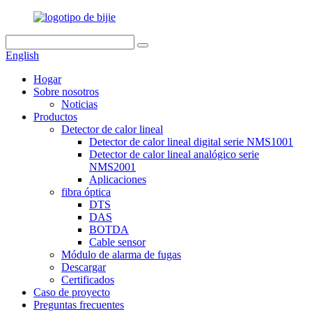
English
Hogar
Sobre nosotros
Noticias
Productos
Detector de calor lineal
Detector de calor lineal digital serie NMS1001
Detector de calor lineal analógico serie
NMS2001
Aplicaciones
fibra óptica
DTS
DAS
BOTDA
Cable sensor
Módulo de alarma de fugas
Descargar
Certificados
Caso de proyecto
Preguntas frecuentes